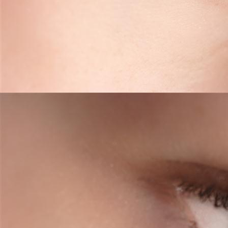
zacht roze nude kleur full lips