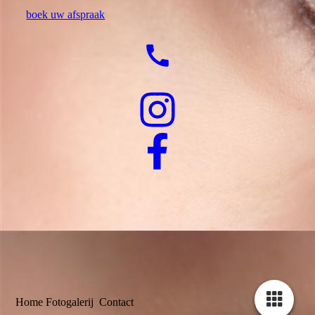
boek uw afspraak
Home
Fotogalerij
Contac
t