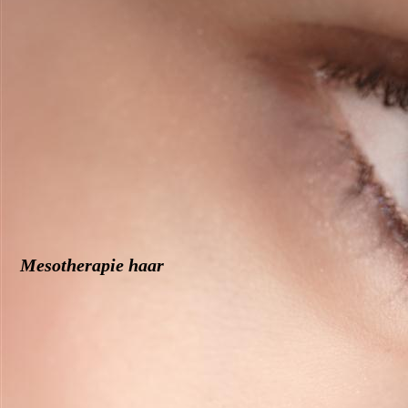
full lips
full lips wild ginger
Mesotherapie haar